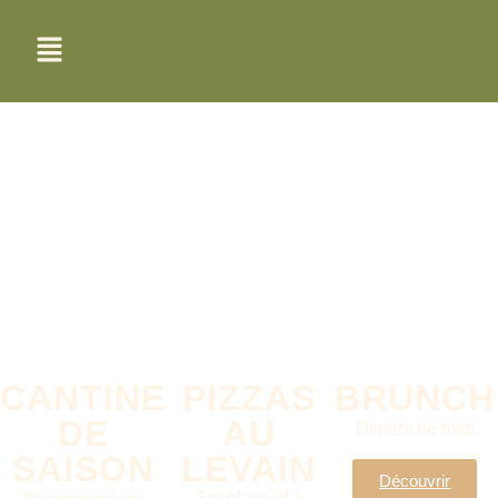
CANTINE
PIZZAS
BRUNCH
DE
AU
Dimanche midi
SAISON
LEVAIN
Découvrir
Sur place et à